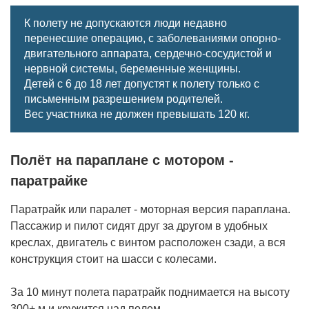
К полету не допускаются люди недавно
перенесшие операцию, с заболеваниями опорно-
двигательного аппарата, сердечно-сосудистой и
нервной системы, беременные женщины.
Детей с 6 до 18 лет допустят к полету только с
письменным разрешением родителей.
Вес участника не должен превышать 120 кг.
Полёт на параплане с мотором -
паратрайке
Паратрайк или паралет - моторная версия параплана.
Пассажир и пилот сидят друг за другом в удобных
креслах, двигатель с винтом расположен сзади, а вся
конструкция стоит на шасси с колесами.
За 10 минут полета паратрайк поднимается на высоту
300+ м и кружится над полем.