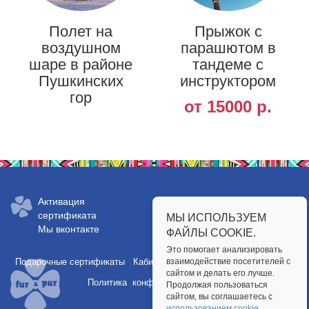
Полет на
Прыжок с
воздушном
парашютом в
шаре в районе
тандеме с
Пушкинских
инструктором
гор
от 15000 р.
Заказать сертификат:
Активация
сертификата
МЫ ИСПОЛЬЗУЕМ
+7 (812) 648-6149
Мы вконтакте
ФАЙЛЫ COOKIE.
Это помогает анализировать
Подарочные сертификаты
Кабинет партнера
взаимодействие посетителей с
Публичная оферта
сайтом и делать его лучше.
Политика конфиденциальности
Продолжая пользоваться
сайтом, вы соглашаетесь с
использованием cookie
.