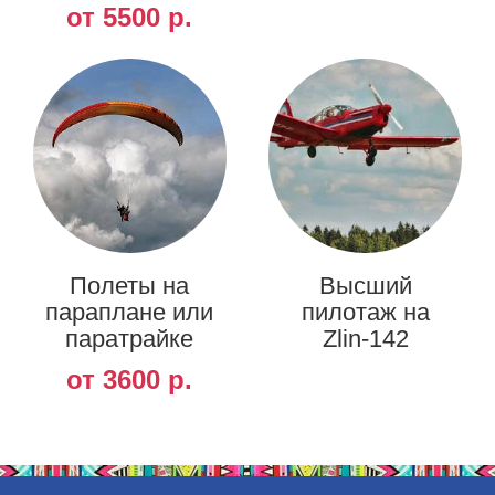
от 5500 р.
Полеты на
Высший
параплане или
пилотаж на
паратрайке
Zlin-142
от 3600 р.