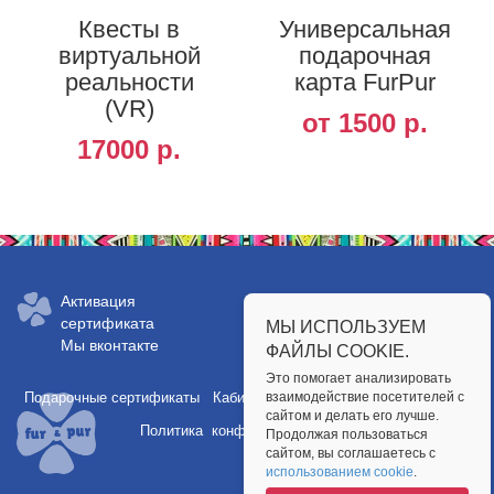
Квесты в
Универсальная
виртуальной
подарочная
реальности
карта FurPur
(VR)
от 1500 р.
17000 р.
Заказать сертификат:
Активация
сертификата
МЫ ИСПОЛЬЗУЕМ
+7 (812) 648-6149
Мы вконтакте
ФАЙЛЫ COOKIE.
Это помогает анализировать
Подарочные сертификаты
Кабинет партнера
взаимодействие посетителей с
Публичная оферта
сайтом и делать его лучше.
Политика конфиденциальности
Продолжая пользоваться
сайтом, вы соглашаетесь с
использованием cookie
.