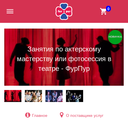
0
Занятия по актерскому
мастерству или фотосессия в
театре - ФурПур
Главное
О поставщике услуг