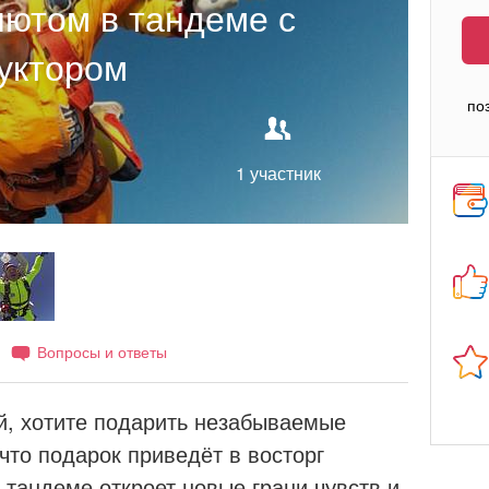
ютом в тандеме с
уктором
по
1 участник
Вопросы и ответы
й, хотите подарить незабываемые
что подарок приведёт в восторг
тандеме откроет новые грани чувств и