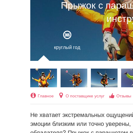
Прыжок с параш
инстр
круглый год
Главное
О поставщике услуг
Отзывы
Не хватает экстремальных ощущени
эмоции близким или точно уверены, 
обладателя? Прыжок с парашютом в 