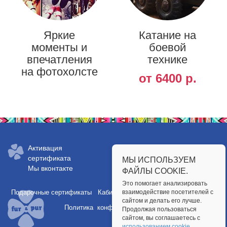
Яркие
Катание на
моменты и
боевой
впечатления
технике
на фотохолсте
от 6400 р.
Заказать сертификат:
Активация
сертификата
МЫ ИСПОЛЬЗУЕМ
+7 (812) 648-6149
Мы вконтакте
ФАЙЛЫ COOKIE.
Это помогает анализировать
Подарочные сертификаты
Кабинет партнера
взаимодействие посетителей с
Публичная оферта
сайтом и делать его лучше.
Политика конфиденциальности
Продолжая пользоваться
сайтом, вы соглашаетесь с
использованием cookie
.