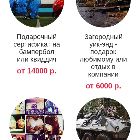
Подарочный
Загородный
сертификат на
уик-энд -
бампербол
подарок
или квиддич
любимому или
отдых в
от 14000 р.
компании
от 6000 р.