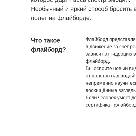
Необычный и яркий способ бросить 
полет на флайборде.
Флайборд представляе
Что такое
в движение за счет р
флайборд?
зависит от гидроцикл
флайборд.
Вы освоите новый вид
от полетов над водой
непременно научитес
восхищённые взгляды
Если человек умеет д
сертификат, флайборд