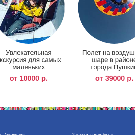
Увлекательная
Полет на возду
кскурсия для самых
шаре в район
маленьких
города Пушки
от 10000 р.
от 39000 р.
Заказать сертификат:
Активация