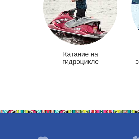
Катание на
гидроцикле
э