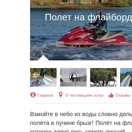
Полет на флайборд
Главное
О поставщике услуг
Отзывы
Взмойте в небо из воды словно дел
полёта в пучине брызг! Полёт на фл
которое дарит весь спектр эмоций.